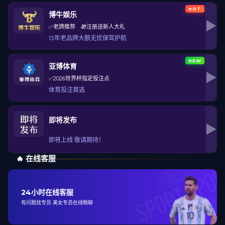
HOT
博牛娱乐
▶
✅老牌推荐 
🎁注册送新人大礼
13年老品牌大额无忧保驾护航
NEW
亚博体育
▶
✅2026世界杯指定投注点
体育投注首选
即将发布
▶
即将上线 敬请期待！
🔥 在线客服
24小时在线客服
有问题找专员 美女专员在线畅聊